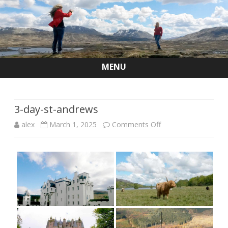
MENU
Skip
to
content
3-day-st-andrews
on
alex
March 1, 2025
Comments Off
3-
day-
st-
andrews